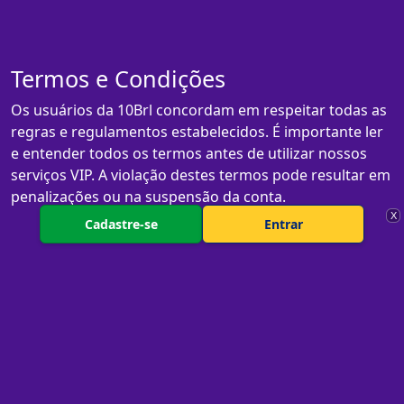
Termos e Condições
Os usuários da 10Brl concordam em respeitar todas as
regras e regulamentos estabelecidos. É importante ler
e entender todos os termos antes de utilizar nossos
serviços VIP. A violação destes termos pode resultar em
penalizações ou na suspensão da conta.
X
Cadastre-se
Entrar