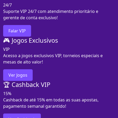
24/7
Suporte VIP 24/7 com atendimento prioritário e
gerente de conta exclusivo!
Falar VIP
🎮 Jogos Exclusivos
VIP
Acesso a jogos exclusivos VIP, torneios especiais e
mesas de alto valor!
Ver Jogos
🏆 Cashback VIP
15%
Cashback de até 15% em todas as suas apostas,
pagamento semanal garantido!