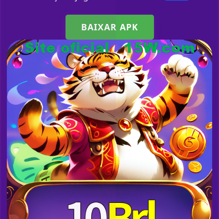
BAIXAR APK