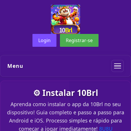
Login
Registrar-se
Menu
⚙️ Instalar 10Brl
Aprenda como instalar o app da 10Brl no seu
dispositivo! Guia completo e passo a passo para
Android e iOS. Processo simples e rápido para
começar a jogar imediatamente!
8U8U