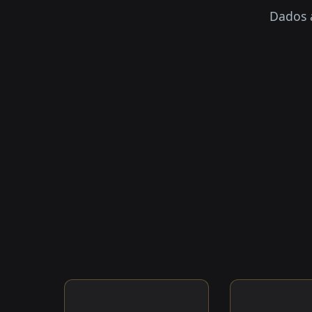
Dados a