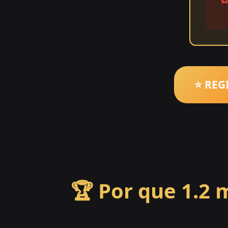
⭐ REG
🏆 Por que 1.2 