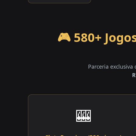
🎮 580+ Jogo
Parceria exclusiva
R
🎰