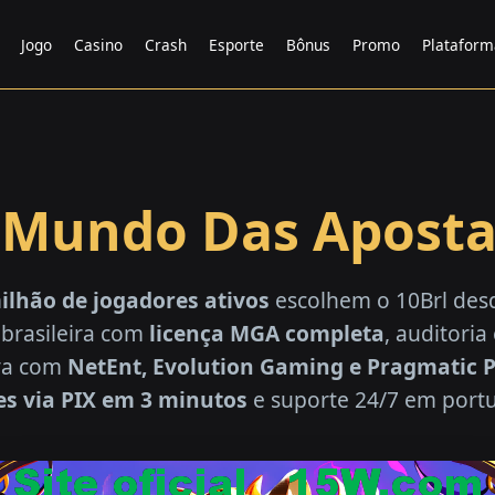
Jogo
Casino
Crash
Esporte
Bônus
Promo
Plataform
 Mundo Das Aposta
ilhão de jogadores ativos
escolhem o 10Brl des
 brasileira com
licença MGA completa
, auditori
iva com
NetEnt, Evolution Gaming e Pragmatic P
s via PIX em 3 minutos
e suporte 24/7 em port