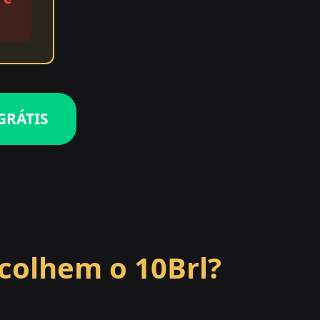
GRÁTIS
scolhem o 10Brl?