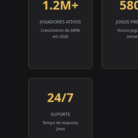
1.2M+
58
JOGADORES ATIVOS
JOGOS PR
Crescimento de 340%
Novos jogo
em 2026
sema
24/7
SUPORTE
Tempo de resposta:
2min