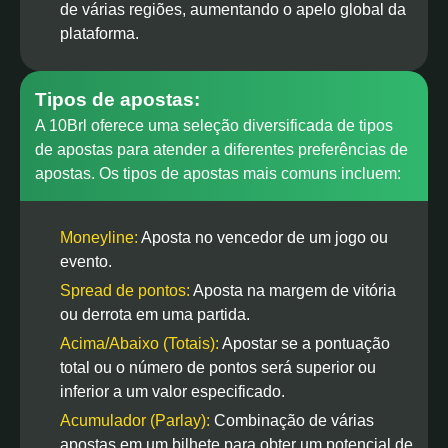
de várias regiões, aumentando o apelo global da
plataforma.
Tipos de apostas:
A 10Brl oferece uma seleção diversificada de tipos
de apostas para atender a diferentes preferências de
apostas. Os tipos de apostas mais comuns incluem:
Moneyline:
Aposta no vencedor de um jogo ou
evento.
Spread de pontos:
Aposta na margem de vitória
ou derrota em uma partida.
Acima/Abaixo (Totais):
Apostar se a pontuação
total ou o número de pontos será superior ou
inferior a um valor especificado.
Acumulador (Parlay):
Combinação de várias
apostas em um bilhete para obter um potencial de