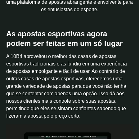
uma plataforma de apostas abrangente e envolvente para
os entusiastas do esporte.
As apostas esportivas agora
podem ser feitas em um só lugar
A 10Brl aproveitou o melhor das casas de apostas
esportivas tradicionais e as fundiu em uma experiência
de apostas empolgante e fácil de usar. Ao contrário de
outras casas de apostas esportivas, oferecemos uma
grande variedade de apostas para que você não tenha
que se contentar com apenas uma opção. Isso dá aos
nossos clientes mais controle sobre suas apostas,
permitindo que eles se sintam confiantes sabendo que
fizeram a aposta pelo preço certo.