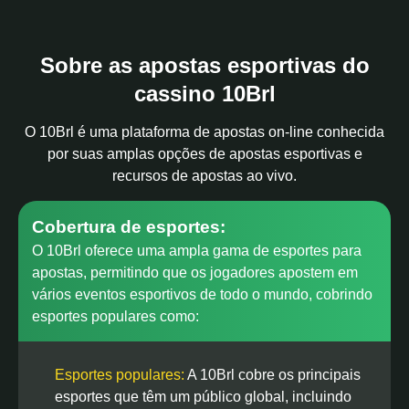
Sobre as apostas esportivas do
cassino 10Brl
O 10Brl é uma plataforma de apostas on-line conhecida
por suas amplas opções de apostas esportivas e
recursos de apostas ao vivo.
Cobertura de esportes:
O 10Brl oferece uma ampla gama de esportes para
apostas, permitindo que os jogadores apostem em
vários eventos esportivos de todo o mundo, cobrindo
esportes populares como:
Esportes populares:
A 10Brl cobre os principais
esportes que têm um público global, incluindo