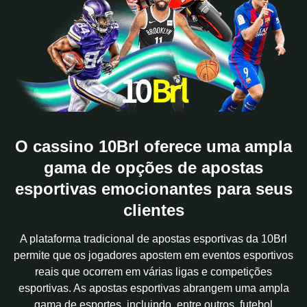
O cassino 10Brl oferece uma ampla
gama de opções de apostas
esportivas emocionantes para seus
clientes
A plataforma tradicional de apostas esportivas da 10Brl
permite que os jogadores apostem em eventos esportivos
reais que ocorrem em várias ligas e competições
esportivas. As apostas esportivas abrangem uma ampla
gama de esportes, incluindo, entre outros, futebol