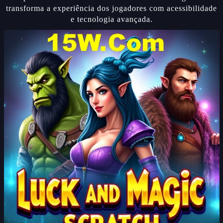
transforma a experiência dos jogadores com acessibilidade
e tecnologia avançada.