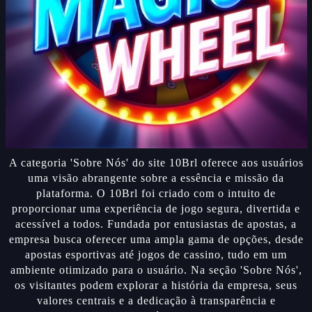
A categoria 'Sobre Nós' do site 10Brl oferece aos usuários
uma visão abrangente sobre a essência e missão da
plataforma. O 10Brl foi criado com o intuito de
proporcionar uma experiência de jogo segura, divertida e
acessível a todos. Fundada por entusiastas de apostas, a
empresa busca oferecer uma ampla gama de opções, desde
apostas esportivas até jogos de cassino, tudo em um
ambiente otimizado para o usuário. Na seção 'Sobre Nós',
os visitantes podem explorar a história da empresa, seus
valores centrais e a dedicação à transparência e