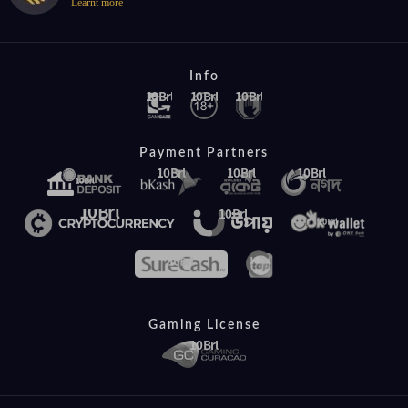
Learnt more
Info
Payment Partners
Gaming License