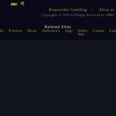
Responsible Gambling
About us
Copyrights © 2026 All Rights Reserved by
10Brl
Related Sites
de
Eventos
Dicas
Aplicativo
Jogo
Sobre
Casino
Esp
Nós