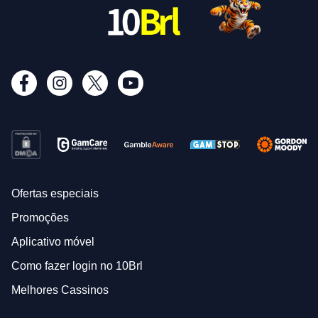
Ofertas especiais
Promoções
Aplicativo móvel
Como fazer login no 10Brl
Melhores Cassinos