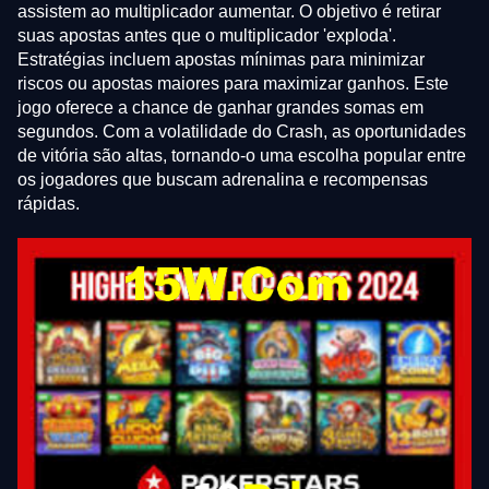
assistem ao multiplicador aumentar. O objetivo é retirar
suas apostas antes que o multiplicador 'exploda'.
Estratégias incluem apostas mínimas para minimizar
riscos ou apostas maiores para maximizar ganhos. Este
jogo oferece a chance de ganhar grandes somas em
segundos. Com a volatilidade do Crash, as oportunidades
de vitória são altas, tornando-o uma escolha popular entre
os jogadores que buscam adrenalina e recompensas
rápidas.