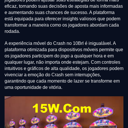
eficaz, tornando suas decisões de aposta mais informadas
e aumentando suas chances de sucesso. A plataforma
está equipada para oferecer insights valiosos que podem
transformar a maneira como os jogadores abordam cada
rodada.
A experiência móvel do Crash no 10Brl é inigualável. A
plataforma otimizada para dispositivos móveis permite que
os jogadores participem do jogo a qualquer hora e em
qualquer lugar, não importa onde estejam. Com controles
intuitivos e gráficos de alta qualidade, os jogadores podem
vivenciar a emoção do Crash sem interrupções,
garantindo que cada momento de lazer se transforme em
uma oportunidade de vitória.