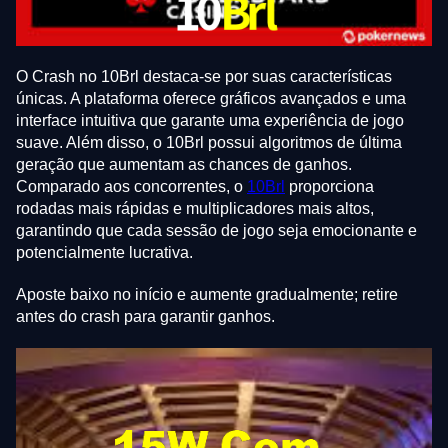
O Crash no 10Brl destaca-se por suas características
únicas. A plataforma oferece gráficos avançados e uma
interface intuitiva que garante uma experiência de jogo
suave. Além disso, o 10Brl possui algoritmos de última
geração que aumentam as chances de ganhos.
Comparado aos concorrentes, o
10Brl
proporciona
rodadas mais rápidas e multiplicadores mais altos,
garantindo que cada sessão de jogo seja emocionante e
potencialmente lucrativa.
Aposte baixo no início e aumente gradualmente; retire
antes do crash para garantir ganhos.