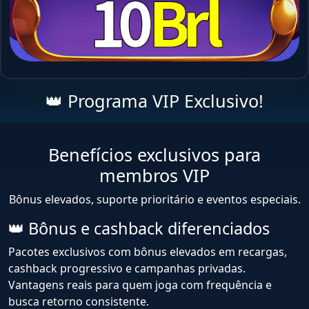
👑 Programa VIP Exclusivo!
Benefícios exclusivos para
membros VIP
Bônus elevados, suporte prioritário e eventos especiais.
👑 Bônus e cashback diferenciados
Pacotes exclusivos com bônus elevados em recargas,
cashback progressivo e campanhas privadas.
Vantagens reais para quem joga com frequência e
busca retorno consistente.