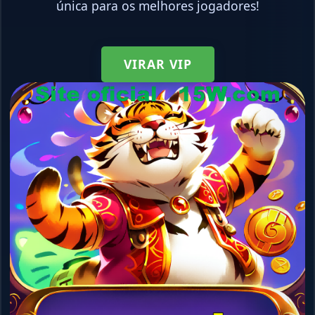
única para os melhores jogadores!
VIRAR VIP