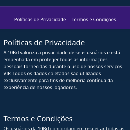
Políticas de Privacidade
Termos e Condições
Políticas de Privacidade
A 10Brl valoriza a privacidade de seus usuários e está
empenhada em proteger todas as informações
pessoais fornecidas durante o uso de nossos serviços
VIP. Todos os dados coletados são utilizados
exclusivamente para fins de melhoria contínua da
experiência de nossos jogadores.
Termos e Condições
Os usuários da 10Brl concordam em respeitar todas as