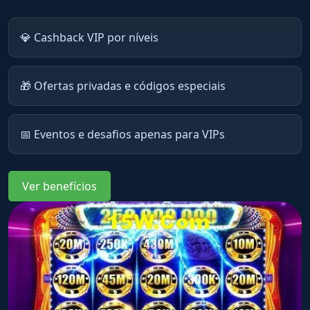
💎 Cashback VIP por níveis
🎁 Ofertas privadas e códigos especiais
📅 Eventos e desafios apenas para VIPs
Ver benefícios